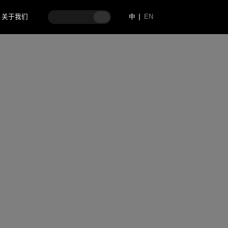
关于我们
中
EN