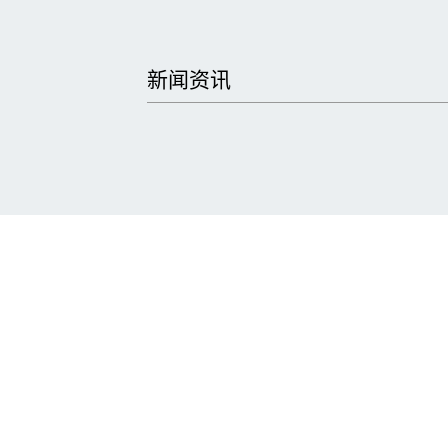
新闻资讯
永利集团
永利集团
股票代码：000034.SZ
永利集团
山石网科