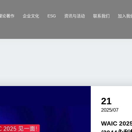
理论著作
企业文化
ESG
资讯与活动
联系我们
加入我
21
2025/07
WAIC 2