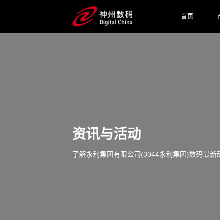
首页
资讯与活动
了解永利集团有限公司(3044永利集团)数码最新