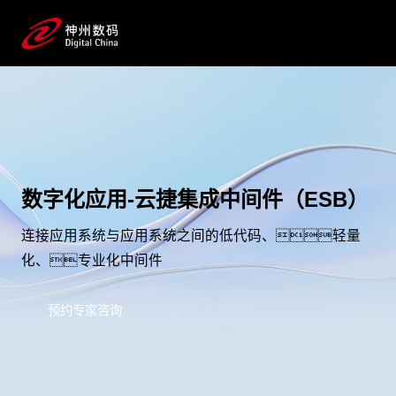
数字化应用-云捷集成中间件（ESB）
连接应用系统与应用系统之间的低代码、轻量
化、专业化中间件
预约专家咨询