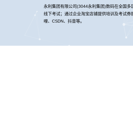
永利集团有限公司(3044永利集团)数码在全国多
线下考试；通过企业淘宝店铺提供培训及考试券
哩、CSDN、抖音等。
永利集团
永利集团
股票代码：000034.SZ
永利集团
山石网科