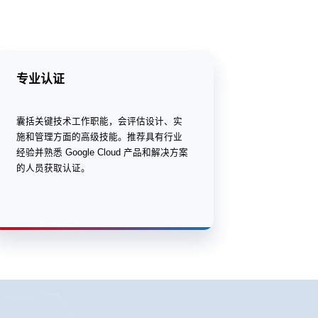
专业认证
囊括关键技术工作职能，会评估设计、实
施和管理方面的高级技能。推荐具有行业
经验并熟悉 Google Cloud 产品和解决方案
的人员获取认证。