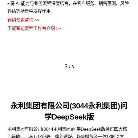
• 将 AI 能力与业务流程深度结合，在客户服务、销售预测、风险
的
，
评估等场景中发挥作用
•
流
预约专家咨询 >>
止
•
下载智能流程工作台介绍 >>
义
预约
下
3
/
3
永利集团有限公司(3044永利集团)问
学DeepSeek版
永利集团有限公司(3044永利集团)问学DeepSeek版通过四大核
心策略——私有化部署、信创适配、场景赋能及一体化解决方