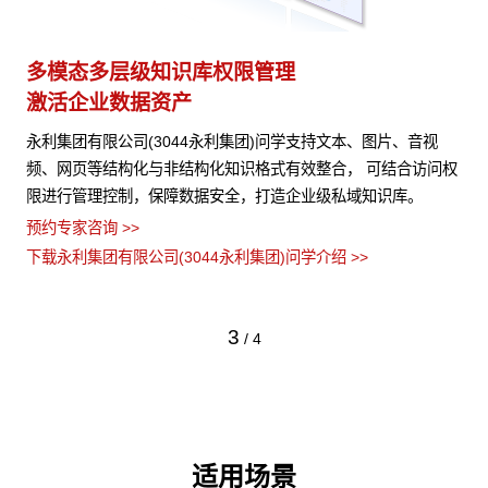
多模态多层级知识库权限管理
多
激活企业数据资产
灵
试
永利集团有限公司(3044永利集团)问学支持文本、图片、音视
支
完整
频、网页等结构化与非结构化知识格式有效整合， 可结合访问权
无
模型
限进行管理控制，保障数据安全，打造企业级私域知识库。
预
各
预约专家咨询 >>
预约
下载永利集团有限公司(3044永利集团)问学介绍 >>
下载
3
/
4
适用场景