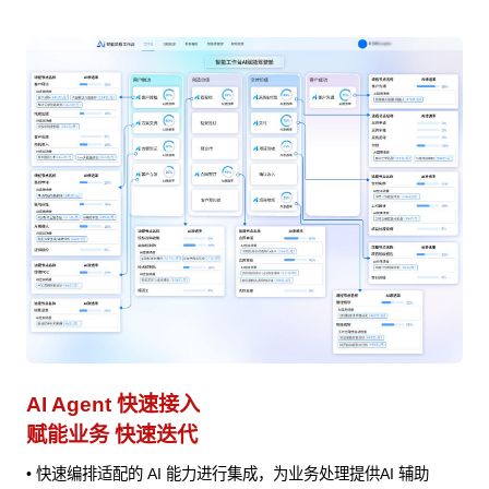
AI Agent 快速接入
业
赋能业务 快速迭代
避
实现
• 快速编排适配的 AI 能力进行集成，为业务处理提供AI 辅助
•