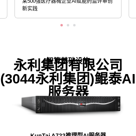
某500强医疗器械企业AI赋能药监评审创
新实践
智算基础设施
永利集团有限公司
(3044永利集团)鲲泰AI
服务器
KunTai A722推理型AI服务器