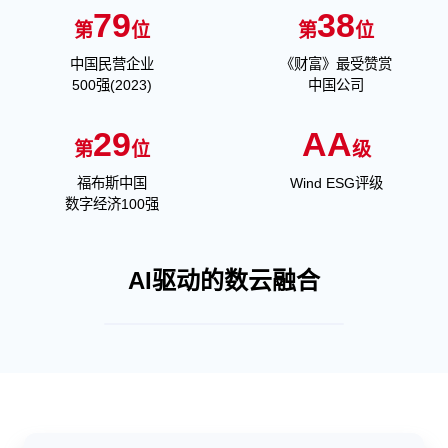
79
38
第
位
第
位
中国民营企业
《财富》最受赞赏
500强(2023)
中国公司
29
AA
第
位
级
福布斯中国
Wind ESG评级
数字经济100强
AI驱动的数云融合