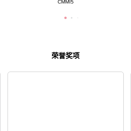
CMMI5
荣誉奖项