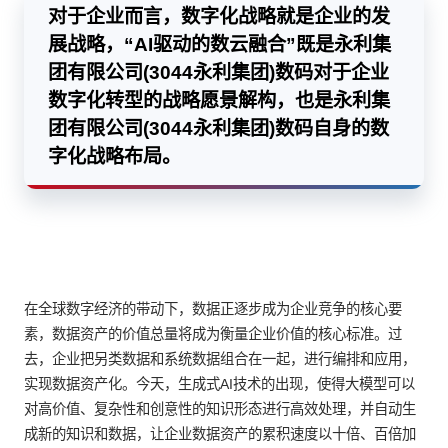
对于企业而言，数字化战略就是企业的发
展战略，“AI驱动的数云融合”既是永利集
团有限公司(3044永利集团)数码对于企业
数字化转型的战略愿景解构，也是永利集
团有限公司(3044永利集团)数码自身的数
字化战略布局。
在全球数字经济的带动下，数据正逐步成为企业竞争的核心要
素，数据资产的价值总量将成为衡量企业价值的核心标准。过
去，企业把另类数据和系统数据组合在一起，进行编排和应用，
实现数据资产化。今天，生成式AI技术的出现，使得大模型可以
对高价值、复杂性和创意性的知识形态进行高效处理，并自动生
成新的知识和数据，让企业数据资产的累积速度以十倍、百倍加