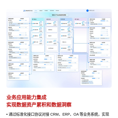
AI Agent 快速接入
业
赋能业务 快速迭代
避
实现
• 快速编排适配的 AI 能力进行集成，为业务处理提供AI 辅助
•