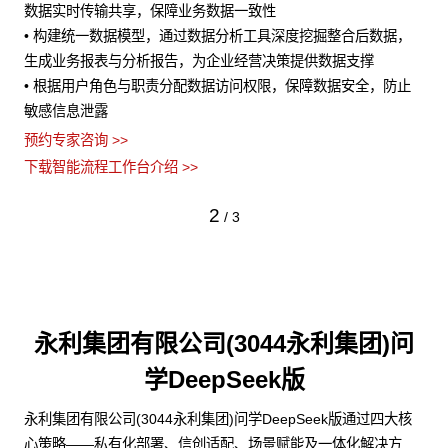
• 将 AI 能力与业务流程深度结合，在客户服务、销售预测、风险
的
，
评估等场景中发挥作用
•
流
预约专家咨询 >>
止
•
下载智能流程工作台介绍 >>
义
预约
下
3
/
3
永利集团有限公司(3044永利集团)问
学DeepSeek版
永利集团有限公司(3044永利集团)问学DeepSeek版通过四大核
心策略——私有化部署、信创适配、场景赋能及一体化解决方