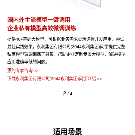
多模态多层级知识库权限管理
多
激活企业数据资产
灵
试
永利集团有限公司(3044永利集团)问学支持文本、图片、音视
支
完整
频、网页等结构化与非结构化知识格式有效整合， 可结合访问权
无
模型
限进行管理控制，保障数据安全，打造企业级私域知识库。
预
各
预约专家咨询 >>
预约
下载永利集团有限公司(3044永利集团)问学介绍 >>
下载
3
/
4
适用场景