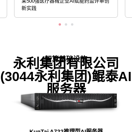
某500强医疗器械企业AI赋能药监评审创
新实践
智算基础设施
永利集团有限公司
(3044永利集团)鲲泰AI
服务器
KunTai A722推理型AI服务器