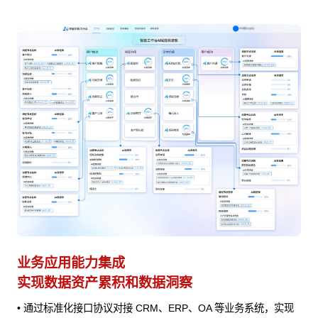
AI Agent 快速接入
业
赋能业务 快速迭代
避
实现
• 快速编排适配的 AI 能力进行集成，为业务处理提供AI 辅助
•