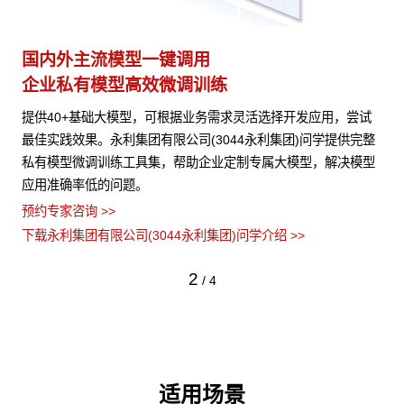
多模态多层级知识库权限管理
多
激活企业数据资产
灵
试
永利集团有限公司(3044永利集团)问学支持文本、图片、音视
支
完整
频、网页等结构化与非结构化知识格式有效整合， 可结合访问权
无
模型
限进行管理控制，保障数据安全，打造企业级私域知识库。
预
各
预约专家咨询 >>
预约
下载永利集团有限公司(3044永利集团)问学介绍 >>
下载
3
/
4
适用场景