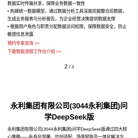
• 将 AI 能力与业务流程深度结合，在客户服务、销售预测、风险
的
，
评估等场景中发挥作用
•
流
预约专家咨询 >>
止
•
下载智能流程工作台介绍 >>
义
预约
下
3
/
3
永利集团有限公司(3044永利集团)问
学DeepSeek版
永利集团有限公司(3044永利集团)问学DeepSeek版通过四大核
心策略——私有化部署、信创适配、场景赋能及一体化解决方