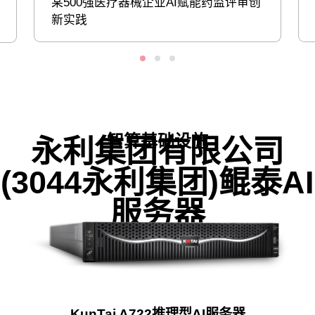
某500强医疗器械企业AI赋能药监评审创
新实践
智算基础设施
永利集团有限公司
(3044永利集团)鲲泰AI
服务器
KunTai A722推理型AI服务器