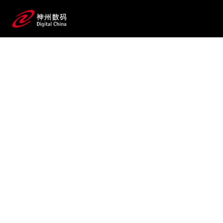
2025 / 07 / 24
永利集团有限公司(3044永利集团)问
学论文发布：提出企业级大
模型智能体规划新范式
“Routine”，显著提升执行稳
定性与准确性