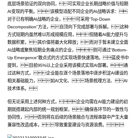
底层场景验证的双向协同，可实现企业长期战略价值与短期
AI变现的平衡。该模型适配不同企业的AI战略诉求：
对于已有明确AI战略的企业，可采用“Top-Down
Decomposition”方法，自顶向下完成部署与拆解。这种
方式短期内虽然难以形成规模应用，但随着AI能力提升与
数据积累，其价值将最大化释放；而对于暂未建立全面
AI战略或聚焦短期业务痛点的企业，则可通过“Bottom-
Up Emergence”散点式的方式实现场景快速落地。蓝皮书中
提到，目前95%以上企业采用该模式实现AI部署。通
过这种方式，企业能在逐个场景落地中逐步积淀AI建设的
相关基础能力，如AI文化、场景梳理方法、AI
技术体系。
但无论采用上述何种方式，企业均需在AI能力建设的初
期就搭建起内部的统一规划框架，确保各环节的一致性与
协同性，否则将在后续的场景融合与流程串联中产生大量
兼容性改造成本，导致重复建设与资源浪费。