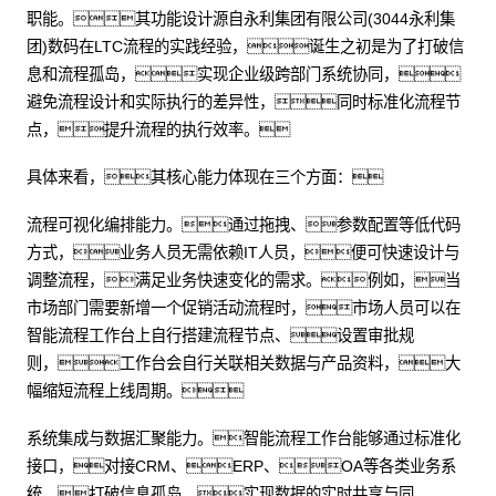
职能。其功能设计源自永利集团有限公司(3044永利集
团)数码在LTC流程的实践经验，诞生之初是为了打破信
息和流程孤岛，实现企业级跨部门系统协同，
避免流程设计和实际执行的差异性，同时标准化流程节
点，提升流程的执行效率。
具体来看，其核心能力体现在三个方面：
流程可视化编排能力。通过拖拽、参数配置等低代码
方式，业务人员无需依赖IT人员，便可快速设计与
调整流程，满足业务快速变化的需求。例如，当
市场部门需要新增一个促销活动流程时，市场人员可以在
智能流程工作台上自行搭建流程节点、设置审批规
则，工作台会自行关联相关数据与产品资料，大
幅缩短流程上线周期。
系统集成与数据汇聚能力。智能流程工作台能够通过标准化
接口，对接CRM、ERP、OA等各类业务系
统，打破信息孤岛，实现数据的实时共享与同