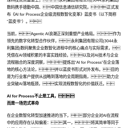
球科技焦点盛会上，永利集团有限公司(3044永利集团)
数码携手德勤中国、中国信息通信研究院，正式发
布《AI for Process企业级流程数智化变革》蓝皮书（以下简称
“蓝皮书”）。
当前，Agentic AI浪潮正深刻重塑产业格局。作为
领先的数字化转型合作伙伴，永利集团有限公司(3044永
利集团)数码聚焦企业数智化进程中的核心痛点与实际需求，
凭借在AI领域积累的丰富实践经验，以及对AI技术与企业
流程融合的深度洞察，提炼出“AI for Process”在企业落
地的核心方法论，并以蓝皮书形式对外发布。目的
是为行业客户提供从战略到落地的全周期指南，助力企
业突破AI落地瓶颈，实现流程数智化的价值跃迁。
AI for Process不止是工具，
而是一场范式革命
在企业数智化转型加速推进的当下，部分企业对AI在流程
中的应用存在认知偏差：其一，将其简单等同于