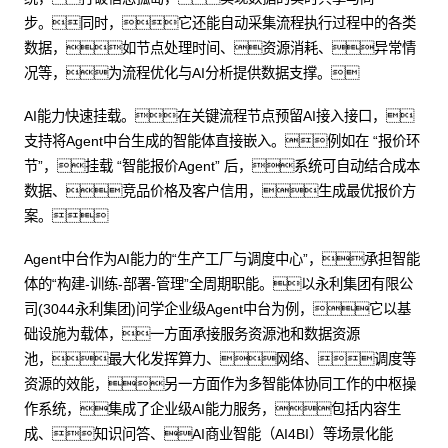
步。同时，它还能自动采集流程执行过程中的各类
数据，如节点处理时间、资源消耗、异常情
况等，为流程优化与AI分析提供数据支撑。
AI能力快速挂载。在关键流程节点预留AI接入接口，
支持将Agent中台生成的智能体直接嵌入。例如在 “报价环
节”，挂载 “智能报价Agent” 后，系统可自动结合成本
数据、竞品价格及客户信用，生成最优报价方
案。
Agent中台作为AI能力的“生产工厂与调度中心”，承担智能
体的“构建-训练-部署-管理”全周期职能。以永利集团有限公
司(3044永利集团)问学企业级Agent中台为例，它以基
础设施为载体，一方面承接服务资源池和数据资源
池，最大化发挥算力、网络、调度等
资源的效能，另一方面作为多智能体协同工作的中枢操
作系统，集成了企业级AI能力服务，包括内容生
成、知识问答、AI商业智能（AI4BI）等场景化能