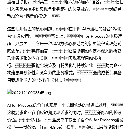
流程自动化；其二，陷入“为AI而AI”误区，盲目
引入各类AI技术却忽视与业务流程的深度融合，最终导
致AI沦为 “昂贵的摆设”。
这些认知偏差的核心问题，在于将“AI与流程的融合” 窄化
为“工具应用”。事实上，AI for Process的本质远
超工具层面——它是一种以AI为核心驱动力的新型流程管理范式
的变革。具体而言，它借助前沿AI技术深入解析复
杂业务逻辑的内在关联，实现流程自动化执
行、智能化决策及自我优化与持续进化，助力企业
构建更具创新性和竞争力的业务模式，最终成长为具备
自我进化能力的 “数智生命体”。
AI for Process的价值实现是一个长期修炼的渐进式过程，
这就要求企业在响应短期变现诉求的同时，兼顾AI的长效
价值。为此，蓝皮书中提出了首个AI for Process建设
模型——“双驱动（Twin-Drive）”模型，通过顶层战略设计与