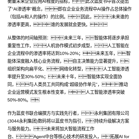
衡量未来企业应用AI程度的指标，此次蓝皮书中首次提出
了“AI渗透率”概念，即在企业业务流程中AI操作占总体操作
（包括AI和人的操作）的比例。因此，未来谁的
渗透率更高，谁的发展就会更快。
从整体的时间轴预测：未来三年，智能体将逐步承担
重复性工作，人机协作模式初步成型，人工智能在
企业流程中的渗透率将达到10%-20%；未来五年，智
能体深度融入核心业务流程，自主决策能力显著提升，
组织架构向扁平化、网络化转型，人工智能渗透
率提升至30%-50%；未来十年，智能体实现全面协
同，与人类员工共同构成“超级协作单元”，推动
企业运营模式发生根本性变革，人工智能渗透率突破
50%-80%。
作为蓝皮书联合编撰方与实践先行者，永利集团有限公司
(3044永利集团)数码将以蓝皮书为指引，持续升级解决方案
与服务能力。未来将加大智能流程工作
台、Agent中台等核心技术的研发投入，拓展AI for